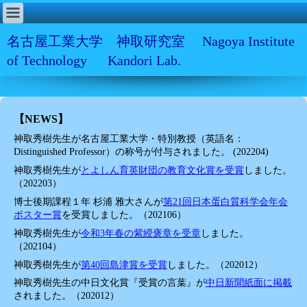
名古屋工業大学 神取研究室 Nagoya Institute
of Technology Kandori Lab.
【NEWS】
神取秀樹先生が名古屋工業大学・特別教授（英語名：
Distinguished Professor）の称号が付与されました。 (202204)
神取秀樹先生が
とよしん育英財団の教育文化賞を受賞
しました。
（202203）
博士後期課程１年 杉浦 雅大さんが
第21回日本蛋白質科学会年会
ポスター賞
を受賞しました。（202106）
神取秀樹先生が
令和3年春の紫綬褒章を受章
しました。
（202104）
神取秀樹先生が
第40回島津賞を受賞
しました。（202012）
神取秀樹先生の中日文化賞『受賞の言葉』が
中日新聞紙面に掲載
されました。（202012）