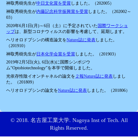
神取秀樹先生が
中日文化賞を受賞
しました。（202005）
神取秀樹先生が
内藤記念科学振興賞を受賞
しました。（202002～
03）
2020年6月1日(月)～6日（土）に予定されていた
国際ワークショ
ップ
は、新型コロナウィルスの影響を考慮して、延期します。
ヘリオロドプシンの構造論文を
Nature誌に発表
しました。
（201910）
神取秀樹先生が
日本化学会賞を受賞
しました。（201903）
2019年2月5日(火), 6日(水)に国際シンポジウ
ム“Optobiotechnology”を本学で開催しました。
光依存性陰イオンチャネルの論文を
２報Nature誌に発表
しまし
た。（201809）
ヘリオロドプシンの論文を
Nature誌に発表
しました。（201806）
© 2018. 名古屋工業大学. Nagoya Inst of Tech. All
Rights Reserved.