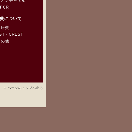
イオンチャネル
PCR
費について
科研費
ST・CREST
その他
ページのトップへ戻る