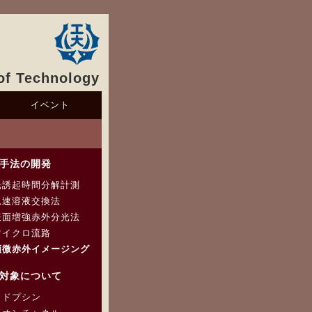
 of Technology
イベント
手法の開発
光誘起時間分解計測
急速溶液交換法
表面増強赤外分光法
マイクロ流路
顕微赤外イメージング
対象について
ロドプシン