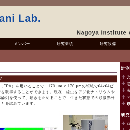
ani Lab.
Nagoya Institute
メンバー
研究業績
研究設備
計測
グ
A）を用いることで、170 µm x 170 µmの領域で64x64ピ
ジを取得することができます。現在、線虫をアジ化ナトリウムや
麻酔剤を使って、動きを止めることで、生きた状態での顕微赤外
ことを試みています。
研究