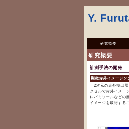
Y. Furut
研究概要
研究概要
計測手法の開発
顕微赤外イメージン
2次元の赤外検出器（FP
クセルで赤外イメー
レバミソールなどの
イメージを取得する