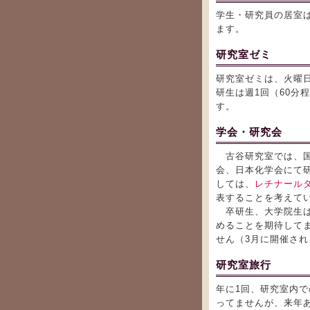
学生・研究員の居室は1
ます。
研究室ゼミ
研究室ゼミは、火曜
研生は週1回（60分
す。
学会・研究会
古谷研究室では、
会、日本化学会にて
しては、
レチナール
表することを考えて
卒研生、大学院生は
めることを期待して
せん（3月に開催さ
研究室旅行
年に1回、研究室内
ってませんが、来年