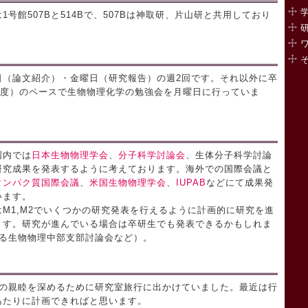
号館507Bと514Bで、507Bは神取研、片山研と共用しており
日（論文紹介）・金曜日（研究報告）の週2回です。それ以外に卒
程度）のペースで生物物理化学の勉強会を月曜日に行っていま
国内では
日本生物物理学会
、
分子科学討論会
、生体分子科学討論
研究成果を発表するように考えております。海外での国際会議と
タンパク質国際会議
、
米国生物物理学会
、
IUPAB
などにて成果発
います。
M1,M2でいくつかの研究発表を行えるように計画的に研究を進
ます。研究が進んでいる場合は卒研生でも発表できるかもしれま
れる生物物理中部支部討論会など）。
での親睦を深めるために研究室旅行に出かけていました。最近は行
あたりに計画できればと思います。