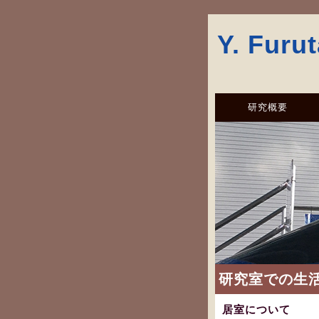
Y. Furut
研究概要
研究室での生
居室について