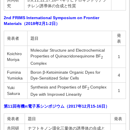
共同研
5,6,11,12,17,18-ヘキサヒドロキシトリナフ
究
チレン誘導体の合成と性質
2nd FRIMS International Symposium on Frontier
Materials（2018年2月1-2日）
発
発表者
題目
表
Molecular Structure and Electrochemical
Koichiro
Properties of Quinacridonequinone BF
1
2
Moriya
Complex
Fumina
Boron β-Ketoiminate Organic Dyes for
4
Yumioka
Dye-Sensitized Solar Cells
Synthesis and Properties of BF
Complex
Yuki
2
1
Sakura
Dye with Improved Linearity
第11回有機π電子系シンポジウム（2017年12月15-16日
）
発表者
題目
発表
共同研
ナフトキノン環化三量体の誘導体の合成と