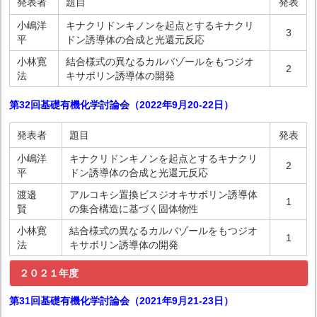
発表者
題目
発表
小嶋洋
キナクリドンキノンを起点とするキナクリ
3
平
ドン誘導体の合成と光還元反応
小林寛
結合様式の異なるカルバゾールをもつジオ
2
法
キサボリン誘導体の開発
第32回基礎有機化学討論会（2022年9月20-22日
）
発表者
題目
発表
小嶋洋
キナクリドンキノンを起点とするキナクリ
2
平
ドン誘導体の合成と光還元反応
渡邉
アルコキシ置換ビスジオキサボリン誘導体
1
賢
の集合構造に基づく固体物性
小林寛
結合様式の異なるカルバゾールをもつジオ
1
法
キサボリン誘導体の開発
２０２１年度
第31回基礎有機化学討論会（2021年9月21-23日
）