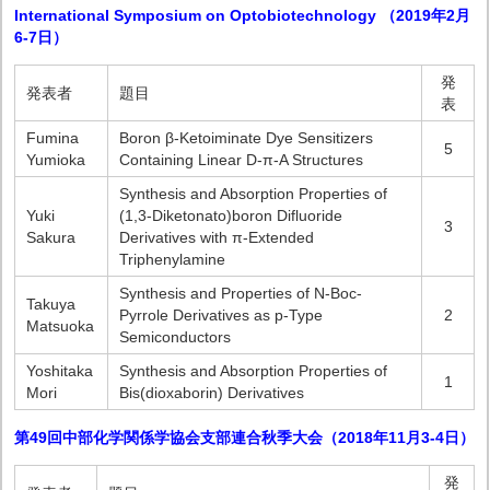
International Symposium on Optobiotechnology （2019年2月
6-7日）
発
発表者
題目
表
Fumina
Boron β-Ketoiminate Dye Sensitizers
5
Yumioka
Containing Linear D-π-A Structures
Synthesis and Absorption Properties of
Yuki
(1,3-Diketonato)boron Difluoride
3
Sakura
Derivatives with π-Extended
Triphenylamine
Synthesis and Properties of N-Boc-
Takuya
Pyrrole Derivatives as p-Type
2
Matsuoka
Semiconductors
Yoshitaka
Synthesis and Absorption Properties of
1
Mori
Bis(dioxaborin) Derivatives
第49回中部化学関係学協会支部連合秋季大会（2018年11月3-4日）
発