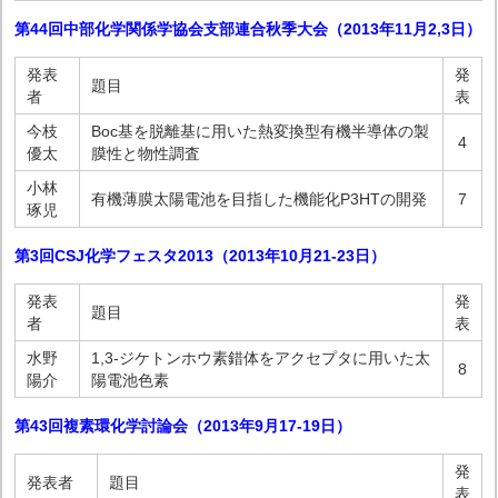
第44回中部化学関係学協会支部連合秋季大会（2013年11月2,3日）
発表
発
題目
者
表
今枝
Boc基を脱離基に用いた熱変換型有機半導体の製
4
優太
膜性と物性調査
小林
有機薄膜太陽電池を目指した機能化P3HTの開発
7
琢児
第3回CSJ化学フェスタ2013（2013年10月21-23日）
発表
発
題目
者
表
水野
1,3-ジケトンホウ素錯体をアクセプタに用いた太
8
陽介
陽電池色素
第43回複素環化学討論会（2013年9月17-19日）
発
発表者
題目
表