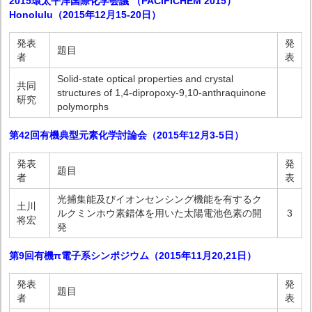
2015環太平洋国際化学会議 （PACIFICHEM 2015）
Honolulu（2015年12月15-20日）
発表
発
題目
者
表
Solid-state optical properties and crystal
共同
structures of 1,4-dipropoxy-9,10-anthraquinone
研究
polymorphs
第42回有機典型元素化学討論会（2015年12月3-5日）
発表
発
題目
者
表
光捕集能及びイオンセンシング機能を有するク
土川
ルクミンホウ素錯体を用いた太陽電池色素の開
3
将宏
発
第9回有機π電子系シンポジウム（2015年11月20,21日）
発表
発
題目
者
表