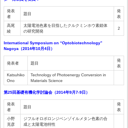
発表
発
題目
者
表
高尾
太陽電池色素を目指したクルクミンホウ素錯体
2
綾
の研究開発
International Symposium on “Optobiotechnology”
Nagoya（2014年10月4日）
発
発表者
題目
表
Katsuhiko
Technology of Photoenergy Conversion in
Ono
Materials Science
第25回基礎有機化学討論会（2014年9月7-9日）
発表
発
題目
者
表
小野
ジフルオロボロンジベンゾイルメタン色素の合
克彦
成と太陽電池特性