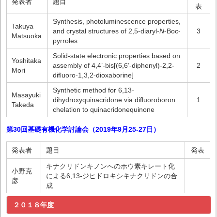
発表者
題目
表
Synthesis, photoluminescence properties,
Takuya
and crystal structures of 2,5-diaryl-
N
-Boc-
3
Matsuoka
pyrroles
Solid-state electronic properties based on
Yoshitaka
assembly of 4,4’-bis[(6,6’-diphenyl)-2,2-
2
Mori
difluoro-1,3,2-dioxaborine]
Synthetic method for 6,13-
Masayuki
dihydroxyquinacridone via difluoroboron
1
Takeda
chelation to quinacridonequinone
第30回基礎有機化学討論会（2019年9月25-27日
）
発表者
題目
発表
キナクリドンキノンへのホウ素キレート化
小野克
による6,13‐ジヒドロキシキナクリドンの合
彦
成
２０１８年度