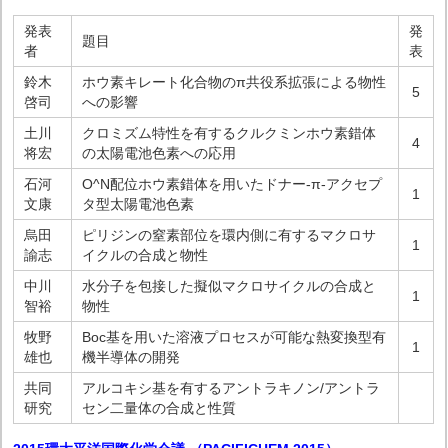
発表
発
題目
者
表
鈴木
ホウ素キレート化合物のπ共役系拡張による物性
5
啓司
への影響
土川
クロミズム特性を有するクルクミンホウ素錯体
4
将宏
の太陽電池色素への応用
石河
O^N配位ホウ素錯体を用いたドナー-π-アクセプ
1
文康
タ型太陽電池色素
烏田
ピリジンの窒素部位を環内側に有するマクロサ
1
諭志
イクルの合成と物性
中川
水分子を包接した擬似マクロサイクルの合成と
1
智裕
物性
牧野
Boc基を用いた溶液プロセスが可能な熱変換型有
1
雄也
機半導体の開発
共同
アルコキシ基を有するアントラキノン/アントラ
研究
セン二量体の合成と性質