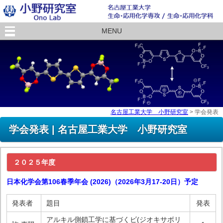
MENU
名古屋工業大学 小野研究室
>
学会発表
学会発表 | 名古屋工業大学 小野研究室
２０２５年度
日本化学会第106春季年会 (2026)（2026年3月17-20日）予定
発表者
題目
発表
アルキル側鎖工学に基づくビ(ジオキサボリ