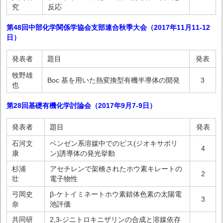
究
反応
第48回中部化学関係学協会支部連合秋季大会（2017年11月11-12
日
）
発表者
題目
発表
牧野雄
Boc 基を用いた熱変換型有機半導体の開発
3
也
第28回基礎有機化学討論会（2017年9月7-9日
）
発表者
題目
発表
石河文
ベンゼン系溶媒中でのビス(ジオキサボリ
4
康
ン)誘導体の発光挙動
杉浦
アセチレンで架橋されたホウ素キレートの
2
壮
電子物性
弓岡史
β-ケトイミネートホウ素錯体色素の太陽電
3
奈
池評価
共同研
2,3-ジニトロキニザリンの合成と溶媒依存