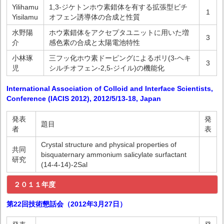
Yilihamu
1,3-ジケトンホウ素錯体を有する拡張型ビチ
1
Yisilamu
オフェン誘導体の合成と性質
水野陽
ホウ素錯体をアクセプタユニットに用いた増
3
介
感色素の合成と太陽電池特性
小林琢
三フッ化ホウ素ドーピングによるポリ(3-ヘキ
3
児
シルチオフェン-2,5-ジイル)の機能化
International Association of Colloid and Interface Scientists,
Conference (IACIS 2012), 2012/5/13-18, Japan
発表
発
題目
者
表
Crystal structure and physical properties of
共同
bisquaternary ammonium salicylate surfactant
研究
(14-4-14)-2Sal
２０１１年度
第22回技術懇話会（2012年3月27日）