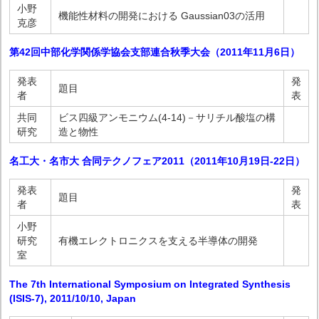
小野
機能性材料の開発における Gaussian03の活用
克彦
第42回中部化学関係学協会支部連合秋季大会（2011年11月6日）
発表
発
題目
者
表
共同
ビス四級アンモニウム(4-14)－サリチル酸塩の構
研究
造と物性
名工大・名市大 合同テクノフェア2011（2011年10月19日-22日）
発表
発
題目
者
表
小野
研究
有機エレクトロニクスを支える半導体の開発
室
The 7th International Symposium on Integrated Synthesis
(ISIS-7), 2011/10/10, Japan