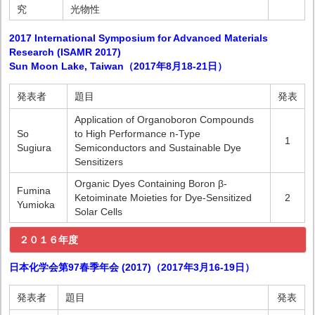
究
光物性
2017 International Symposium for Advanced Materials
Research (ISAMR 2017)
Sun Moon Lake, Taiwan（2017年8月18-21日）
発表者
題目
発表
Application of Organoboron Compounds
So
to High Performance n-Type
1
Sugiura
Semiconductors and Sustainable Dye
Sensitizers
Organic Dyes Containing Boron β-
Fumina
Ketoiminate Moieties for Dye-Sensitized
2
Yumioka
Solar Cells
２０１６年度
日本化学会第97春季年会 (2017)（2017年3月16-19日）
発表者
題目
発表