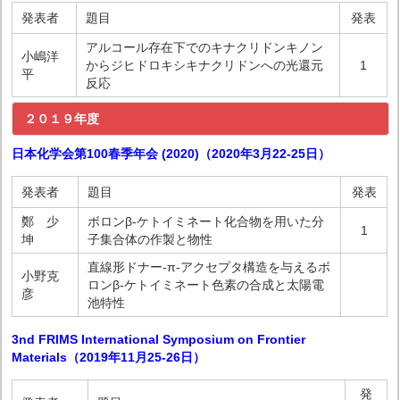
発表者
題目
発表
アルコール存在下でのキナクリドンキノン
小嶋洋
からジヒドロキシキナクリドンへの光還元
1
平
反応
２０１９年度
日本化学会第100春季年会 (2020)（2020年3月22-25日）
発表者
題目
発表
鄭 少
ボロンβ-ケトイミネート化合物を用いた分
1
坤
子集合体の作製と物性
直線形ドナー-π-アクセプタ構造を与えるボ
小野克
ロンβ-ケトイミネート色素の合成と太陽電
彦
池特性
3nd FRIMS International Symposium on Frontier
Materials（2019年11月25-26日）
発