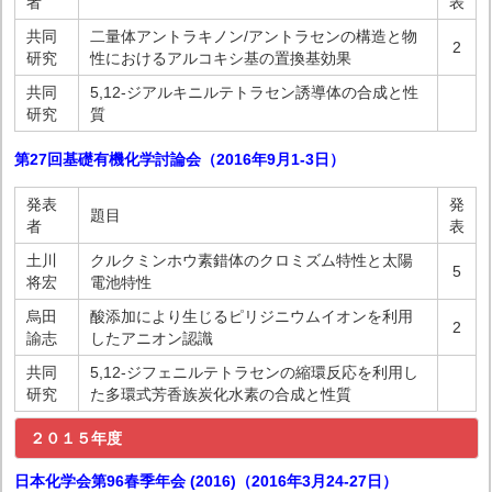
者
表
共同
二量体アントラキノン/アントラセンの構造と物
2
研究
性におけるアルコキシ基の置換基効果
共同
5,12-ジアルキニルテトラセン誘導体の合成と性
研究
質
第27回基礎有機化学討論会（2016年9月1-3日）
発表
発
題目
者
表
土川
クルクミンホウ素錯体のクロミズム特性と太陽
5
将宏
電池特性
烏田
酸添加により生じるピリジニウムイオンを利用
2
諭志
したアニオン認識
共同
5,12-ジフェニルテトラセンの縮環反応を利用し
研究
た多環式芳香族炭化水素の合成と性質
２０１５年度
日本化学会第96春季年会 (2016)（2016年3月24-27日）