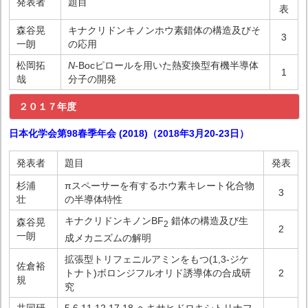
発表者
題目
表
森谷晃
キナクリドンキノンホウ素錯体の構造及びそ
3
一朗
の応用
松岡拓
N
-Bocピロールを用いた熱変換型有機半導体
1
哉
分子の開発
２０１７年度
日本化学会第98春季年会 (2018)（2018年3月20-23日）
発表者
題目
発表
杉浦
πスペーサーを有するホウ素キレート化合物
3
壮
の半導体特性
キナクリドンキノンBF
錯体の構造及び生
森谷晃
2
2
一朗
成メカニズムの解明
拡張型トリフェニルアミンをもつ(1,3-ジケ
佐倉裕
トナト)ボロンジフルオリド誘導体の合成研
2
規
究