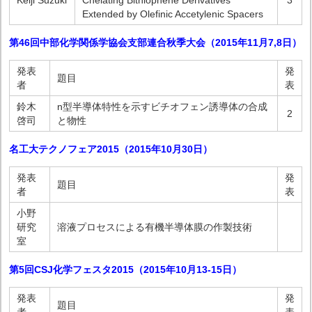
Keiji Suzuki
Chelating Bithiophene Derivatives
3
Extended by Olefinic Accetylenic Spacers
第46回中部化学関係学協会支部連合秋季大会（2015年11月7,8日）
発表
発
題目
者
表
鈴木
n型半導体特性を示すビチオフェン誘導体の合成
2
啓司
と物性
名工大テクノフェア2015（2015年10月30日）
発表
発
題目
者
表
小野
研究
溶液プロセスによる有機半導体膜の作製技術
室
第5回CSJ化学フェスタ2015（2015年10月13-15日）
発表
発
題目