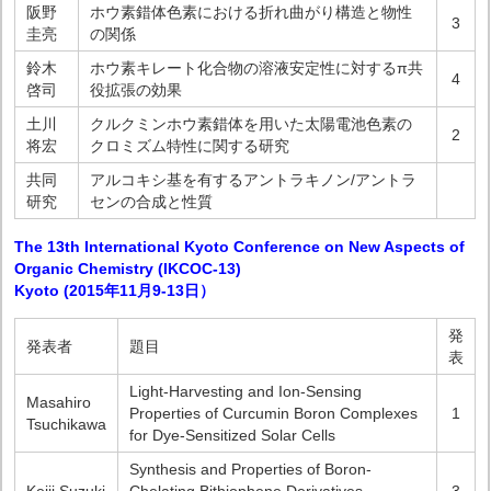
阪野
ホウ素錯体色素における折れ曲がり構造と物性
3
圭亮
の関係
鈴木
ホウ素キレート化合物の溶液安定性に対するπ共
4
啓司
役拡張の効果
土川
クルクミンホウ素錯体を用いた太陽電池色素の
2
将宏
クロミズム特性に関する研究
共同
アルコキシ基を有するアントラキノン/アントラ
研究
センの合成と性質
The 13th International Kyoto Conference on New Aspects of
Organic Chemistry (IKCOC-13)
Kyoto (2015年11月9-13日）
発
発表者
題目
表
Light-Harvesting and Ion-Sensing
Masahiro
Properties of Curcumin Boron Complexes
1
Tsuchikawa
for Dye-Sensitized Solar Cells
Synthesis and Properties of Boron-