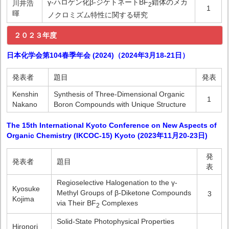
γ-ハロゲン化β-ジケトネートBF
錯体のメカ
川井浩
2
1
暉
ノクロミズム特性に関する研究
２０２３年度
日本化学会第104春季年会 (2024)（2024年3月18-21日）
発表者
題目
発表
Kenshin
Synthesis of Three-Dimensional Organic
1
Nakano
Boron Compounds with Unique Structure
The 15th International Kyoto Conference on New Aspects of
Organic Chemistry (IKCOC-15) Kyoto (2023年11月20-23日)
発
発表者
題目
表
Regioselective Halogenation to the γ-
Kyosuke
Methyl Groups of β-Diketone Compounds
3
Kojima
via Their BF
Complexes
2
Solid-State Photophysical Properties
Hironori