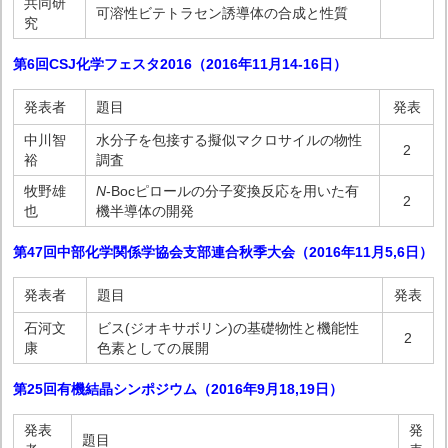
共同研
可溶性ビテトラセン誘導体の合成と性質
究
第6回CSJ化学フェスタ2016（2016年11月14-16日）
発表者
題目
発表
中川智
水分子を包接する擬似マクロサイルの物性
2
裕
調査
牧野雄
N
-Bocピロールの分子変換反応を用いた有
2
也
機半導体の開発
第47回中部化学関係学協会支部連合秋季大会（2016年11月5,
6
日
）
発表者
題目
発表
石河文
ビス(ジオキサボリン)の基礎物性と機能性
2
康
色素としての展開
第25回有機結晶シンポジウム（2016年9月18,
19
日
）
発表
発
題目