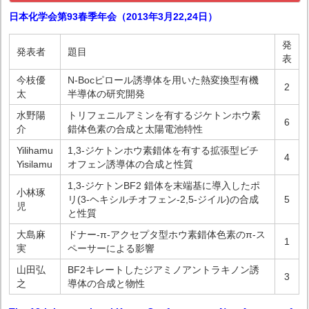
日本化学会第93春季年会（2013年3月22,24日）
発
発表者
題目
表
今枝優
N-Bocピロール誘導体を用いた熱変換型有機
2
太
半導体の研究開発
水野陽
トリフェニルアミンを有するジケトンホウ素
6
介
錯体色素の合成と太陽電池特性
Yilihamu
1,3-ジケトンホウ素錯体を有する拡張型ビチ
4
Yisilamu
オフェン誘導体の合成と性質
1,3-ジケトンBF2 錯体を末端基に導入したポ
小林琢
リ(3-ヘキシルチオフェン-2,5-ジイル)の合成
5
児
と性質
大島麻
ドナー-π-アクセプタ型ホウ素錯体色素のπ-ス
1
実
ペーサーによる影響
山田弘
BF2キレートしたジアミノアントラキノン誘
3
之
導体の合成と物性