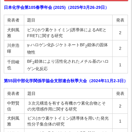
日本化学会第105春季年会 (2025)（2025年3月26-29日）
発表者
題目
発表
犬飼風
ビス(ホウ素ケトイミン)誘導体によるAIEと
2
雅
FRETに関する研究
γ-ハロゲン化β-ジケトネートBF
錯体の固体
川井浩
2
2
暉
物性
BF
錯体により活性化されたメチル基のハロ
千田峻
2
1
也
ゲン化反応
第55回中部化学関係学協会支部連合秋季大会（2024年11月2-3日）
発表者
題目
発表
中野賢
３次元構造を有する有機ホウ素化合物とそ
2
信
の光増感作用に関する研究
犬飼風
ビス(ホウ素ケトイミン)誘導体を用いた発光
1
雅
性分子集合体の研究