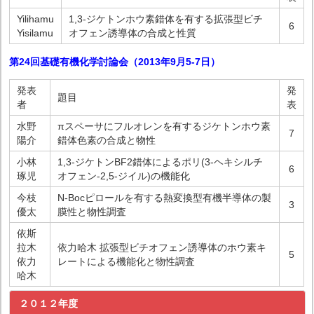
Yilihamu
1,3-ジケトンホウ素錯体を有する拡張型ビチ
6
Yisilamu
オフェン誘導体の合成と性質
第24回基礎有機化学討論会（2013年9月5-7日）
発表
発
題目
者
表
水野
πスペーサにフルオレンを有するジケトンホウ素
7
陽介
錯体色素の合成と物性
小林
1,3-ジケトンBF2錯体によるポリ(3-ヘキシルチ
6
琢児
オフェン-2,5-ジイル)の機能化
今枝
N-Bocピロールを有する熱変換型有機半導体の製
3
優太
膜性と物性調査
依斯
拉木
依力哈木 拡張型ビチオフェン誘導体のホウ素キ
5
依力
レートによる機能化と物性調査
哈木
２０１２年度