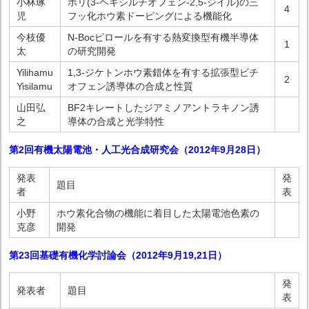
小林琢
ポリ(3-ヘキシルチオフェン-2,5-ジイル)の三
4
児
フッ化ホウ素ドーピングによる機能化
今枝優
N-Bocピロールを有する熱変換型有機半導体
1
太
の研究開発
Yilihamu
1,3-ジケトンホウ素錯体を有する拡張型ビチ
2
Yisilamu
オフェン誘導体の合成と性質
山田弘
BF2キレートしたジアミノアントラキノン誘
之
導体の合成と光学特性
第2回有機太陽電池・人工光合成研究会（2012年9月28日）
発表
発
題目
者
表
小野
ホウ素化合物の機能に着目した太陽電池色素の
克彦
開発
第23回基礎有機化学討論会（2012年9月19,21日）
発
発表者
題目
表