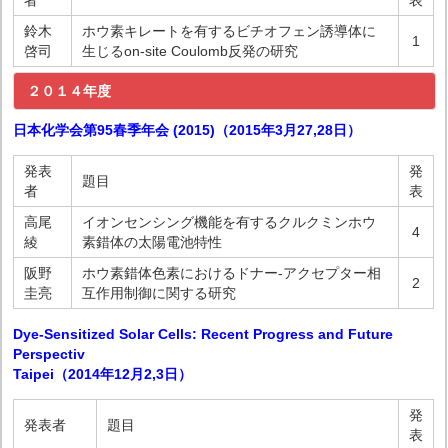
者
表
鈴木
ホウ素キレートを有するビチオフェン誘導体に
1
啓司
生じるon-site Coulomb反発の研究
２０１４年度
日本化学会第95春季年会 (2015)（2015年3月27,28日）
発表
発
題目
者
表
高尾
イオンセンシング機能を有するクルクミンホウ
4
綾
素錯体の太陽電池特性
阪野
ホウ素錯体色素におけるドナー-アクセプター相
2
圭亮
互作用制御に関する研究
Dye-Sensitized Solar Cells: Recent Progress and Future
Perspectiv
Taipei（2014年12月2,3日）
発
発表者
題目
表