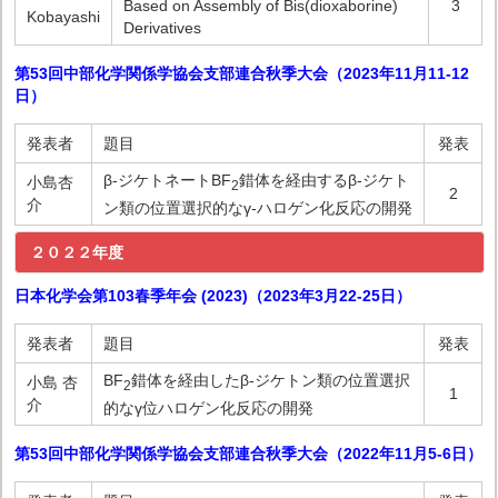
Based on Assembly of Bis(dioxaborine)
3
Kobayashi
Derivatives
第53回中部化学関係学協会支部連合秋季大会（2023年11月11-12
日）
発表者
題目
発表
β-ジケトネートBF
錯体を経由するβ-ジケト
⼩島杏
2
2
介
ン類の位置選択的なγ-ハロゲン化反応の開発
２０２２年度
日本化学会第103春季年会 (2023)（2023年3月22-25日）
発表者
題目
発表
BF
錯体を経由したβ-ジケトン類の位置選択
⼩島 杏
2
1
介
的なγ位ハロゲン化反応の開発
第53回中部化学関係学協会支部連合秋季大会（2022年11月5-6日）