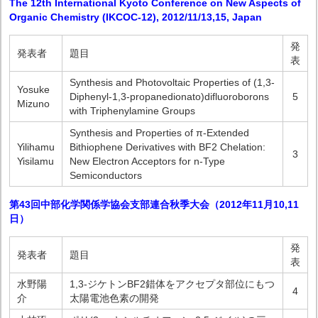
The 12th International Kyoto Conference on New Aspects of
Organic Chemistry (IKCOC-12), 2012/11/13,15, Japan
発
発表者
題目
表
Synthesis and Photovoltaic Properties of (1,3-
Yosuke
Diphenyl-1,3-propanedionato)difluoroborons
5
Mizuno
with Triphenylamine Groups
Synthesis and Properties of π-Extended
Yilihamu
Bithiophene Derivatives with BF2 Chelation:
3
Yisilamu
New Electron Acceptors for n-Type
Semiconductors
第43回中部化学関係学協会支部連合秋季大会（2012年11月10,11
日）
発
発表者
題目
表
水野陽
1,3-ジケトンBF2錯体をアクセプタ部位にもつ
4
介
太陽電池色素の開発