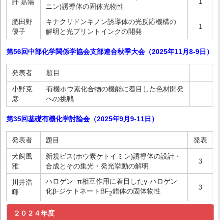
許 嘉陽
1
ニン)誘導体の固体光物性
肥田野
キナクリドンキノン誘導体の光反応機構の
1
優子
解明と光プリントインクの開発
第56回中部化学関係学協会支部連合秋季大会（2025年11月8-9日）
発表者
題目
小野克
有機ホウ素化合物の機能に着目した色材開発
彦
への挑戦
第35回基礎有機化学討論会（2025年9月9-11日
）
発表者
題目
発表
犬飼風
新規ビス(ホウ素ケトイミン)誘導体の設計・
3
雅
合成とその集光・発光挙動の解明
ハロゲン–π相互作用に着目したγ-ハロゲン
川井浩
3
化β-ジケトネートBF
錯体の固体物性
暉
2
２０２４年度