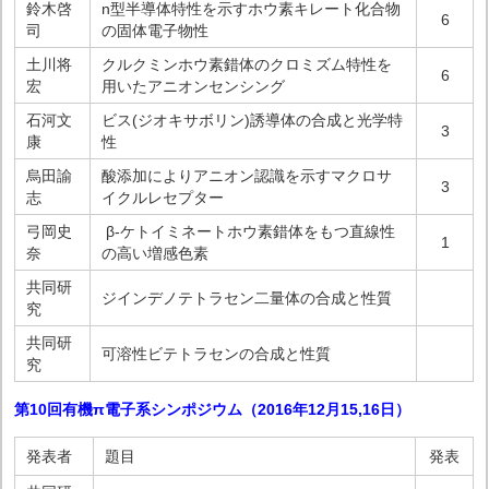
鈴木啓
n型半導体特性を示すホウ素キレート化合物
6
司
の固体電子物性
土川将
クルクミンホウ素錯体のクロミズム特性を
6
宏
用いたアニオンセンシング
石河文
ビス(ジオキサボリン)誘導体の合成と光学特
3
康
性
烏田諭
酸添加によりアニオン認識を示すマクロサ
3
志
イクルレセプター
弓岡史
β-ケトイミネートホウ素錯体をもつ直線性
1
奈
の高い増感色素
共同研
ジインデノテトラセン二量体の合成と性質
究
共同研
可溶性ビテトラセンの合成と性質
究
第10回有機π電子系シンポジウム（2016年12月15,1
6
日
）
発表者
題目
発表