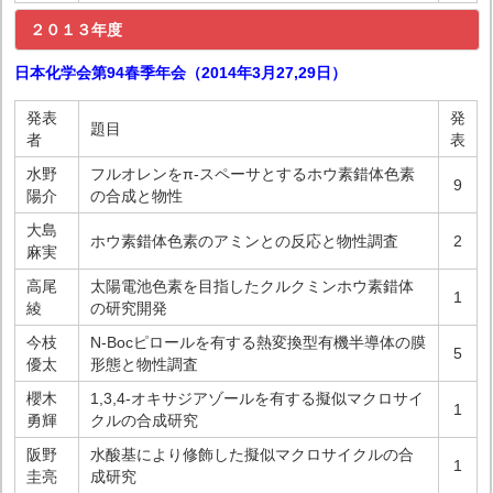
２０１３年度
日本化学会第94春季年会（2014年3月27,29日）
発表
発
題目
者
表
水野
フルオレンをπ-スペーサとするホウ素錯体色素
9
陽介
の合成と物性
大島
ホウ素錯体色素のアミンとの反応と物性調査
2
麻実
高尾
太陽電池色素を目指したクルクミンホウ素錯体
1
綾
の研究開発
今枝
N-Bocピロールを有する熱変換型有機半導体の膜
5
優太
形態と物性調査
櫻木
1,3,4-オキサジアゾールを有する擬似マクロサイ
1
勇輝
クルの合成研究
阪野
水酸基により修飾した擬似マクロサイクルの合
1
圭亮
成研究