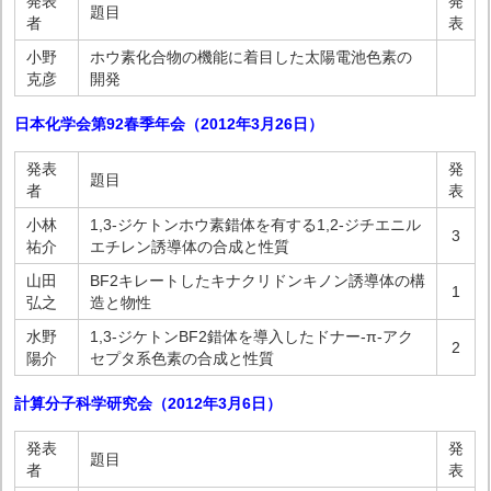
発表
発
題目
者
表
小野
ホウ素化合物の機能に着目した太陽電池色素の
克彦
開発
日本化学会第92春季年会（2012年3月26日）
発表
発
題目
者
表
小林
1,3-ジケトンホウ素錯体を有する1,2-ジチエニル
3
祐介
エチレン誘導体の合成と性質
山田
BF2キレートしたキナクリドンキノン誘導体の構
1
弘之
造と物性
水野
1,3-ジケトンBF2錯体を導入したドナー-π-アク
2
陽介
セプタ系色素の合成と性質
計算分子科学研究会（2012年3月6日）
発表
発
題目
者
表