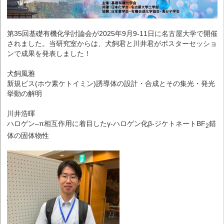
第35回基礎有機化学討論会が2025年9月9-11日に名古屋大学で開催
されました。当研究室からは、犬飼君と川井君がポスターセッショ
ンで成果を発表しました！
犬飼風雅
新規ビス(ホウ素ケトイミン)誘導体の設計・合成とその集光・発光
挙動の解明
川井浩暉
ハロゲン–π相互作用に着目したγ-ハロゲン化β-ジケトネートBF
錯
2
体の固体物性