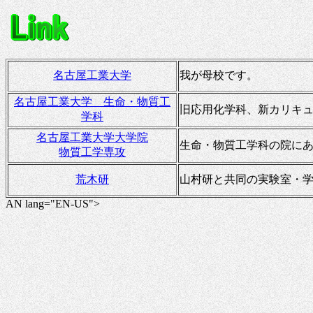
名古屋工業大学
我が母校です。
名古屋工業大学 生命・物質工
旧応用化学科、新カリキ
学科
名古屋工業大学大学院
生命・物質工学科の院に
物質工学専攻
荒木研
山村研と共同の実験室・
AN lang="EN-US">