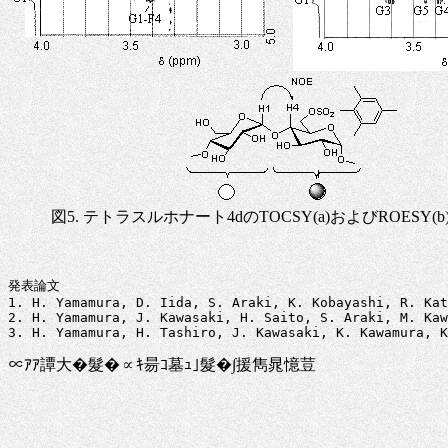
図5. テトラスルホナート4dのTOCSY(a)およびROESY(
発表論文

1. H. Yamamura, D. Iida, S. Araki, K. Kobayashi, R. Kat
2. H. Yamamura, J. Kawasaki, H. Saito, S. Araki, M. Kaw
∝ｱｱ譚大�髮�∝ｷ昜ｺ墓ｭ｣髮�∫援雋晁憶荳