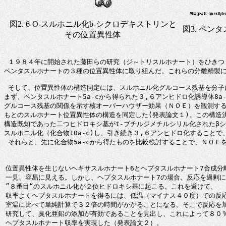
図2. 6-O-スルホニル化b-シクロデキストリンと
図3. ペン
その位置異性体
 １９８４年に開始された藤田らの研究（ジ～トリスルホナート）をひきつ
ペンタスルホナートの３種の位置異性体に取り組んだ。これらの分離精製に
 そして、位置異性体の構造同定には、スルホニル化グルコース残基を分子内
まず、ペンタスルホナート5a-cから得られた３,６アンヒドロ化誘導体8a
グルコース残基の関係を示す核オーバーハウザー効果（ＮＯＥ）を観測するこ
もとのスルホナート位置異性体の構造を同定した(発表論文１)。この構造決
構造既知であった二つヒドロキシ基がt-ブチルジメチルシリル化されたβシク
スルホニル化（化合物10a-c)し、引き続き３,６アンヒドロ化することで、
 それらと、先に化合物5a-cから得たものを比較検討することで、ＮＯＥ
位置異性体を生じないヘキサスルホナート6とヘプタスルホナート7合成分離
一見、容易に見える。しかし、ヘプタスルホナート7の場合、反応を過剰に
”８番目“のスルホニル化が２位ヒドロキシ基に起こる。これを避けて、

収率よくヘプタスルホナートを得るには、低温（マイナス４０度）での反応
室温に比べて単純計算で３２倍の時間がかかることになる。そこで反応を加
研究して、臭化亜鉛の添加が有効であることを見出し、これによって８０％
ヘプタスルホナート収率を実現した（発表論文２）。
