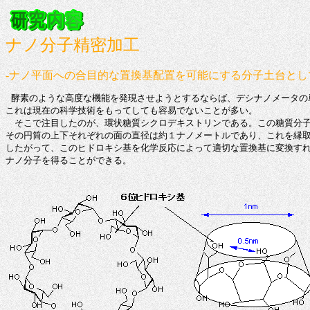
ナノ分子精密加工
-ナノ平面への合目的な置換基配置を可能にする分子土台とし
 酵素のような高度な機能を発現させようとするならば、デシナノメータの
これは現在の科学技術をもってしても容易でないことが多い。

　そこで注目したのが、環状糖質シクロデキストリンである。この糖質分子
その円筒の上下それぞれの面の直径は約１ナノメートルであり、これを縁取
したがって、このヒドロキシ基を化学反応によって適切な置換基に変換すれ
ナノ分子を得ることができる。