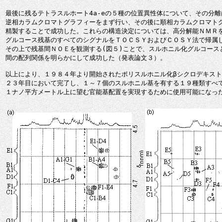
最後に残るテトラスルホート4a-eの５種の位置異性体について、その分離は
逆相カラムクロマトグラフィーをまず行い、その後に順相カラムクロマトグ
精製することで成功した。これらの構造決定については、高分解能ＮＭＲを
グルコース残基のすべてのシグナルをＴＯＣＳＹおよびＣＯＳＹ法で帰属し
その上で残基間ＮＯＥを観測する(図５)ことで、スルホニル化グルコース
間の配列関係を明らかにして成功した（発表論文３）。

以上により、１９８４年より開始されたポリスルホニル化βシクロデキスト
２３年目において完了し、１～７個のスルホニル基を有する１９種類すべて