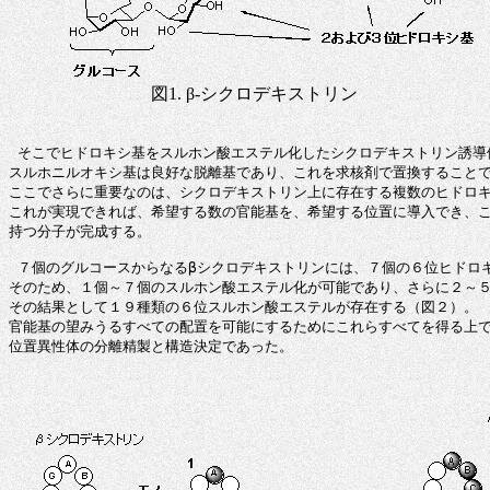
図1. β-シクロデキストリン
 そこでヒドロキシ基をスルホン酸エステル化したシクロデキストリン誘導体
スルホニルオキシ基は良好な脱離基であり、これを求核剤で置換することで
ここでさらに重要なのは、シクロデキストリン上に存在する複数のヒドロキ
これが実現できれば、希望する数の官能基を、希望する位置に導入でき、こ
持つ分子が完成する。

 ７個のグルコースからなるβシクロデキストリンには、７個の６位ヒドロ
そのため、１個～７個のスルホン酸エステル化が可能であり、さらに２～５
その結果として１９種類の６位スルホン酸エステルが存在する（図２）。

官能基の望みうるすべての配置を可能にするためにこれらすべてを得る上で
位置異性体の分離精製と構造決定であった。