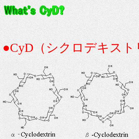
●CyD（シクロデキス