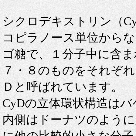
シクロデキストリン（Cycl
コピラノース単位からな
ゴ糖で、１分子中に含ま
７・８のものをそれぞれ、
Ｄと呼ばれています。
CyDの立体環状構造は
内側はドーナツのように
に他の比較的小さな分子